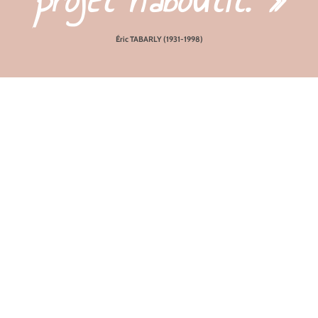
projet n’aboutit. »
Éric TABARLY (1931-1998)
formatrice
certifiée à la
préparation mentale
préparation mentale